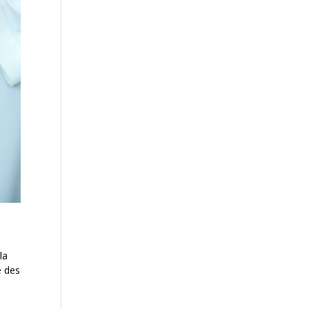
la
e des