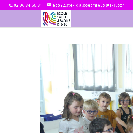
02 96 34 66 91
eco22.ste-jda.coetmieux@e-c.bzh