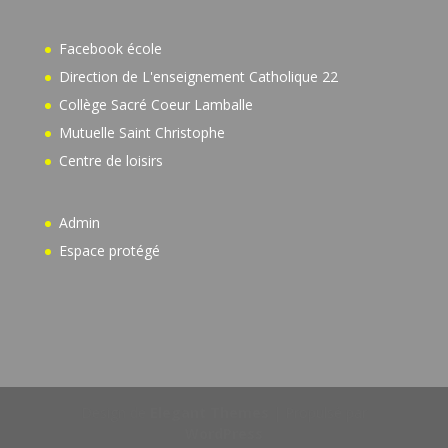
Facebook école
Direction de L'enseignement Catholique 22
Collège Sacré Coeur Lamballe
Mutuelle Saint Christophe
Centre de loisirs
Admin
Espace protégé
Design de
Elegant Themes
| Propulsé par
WordPress