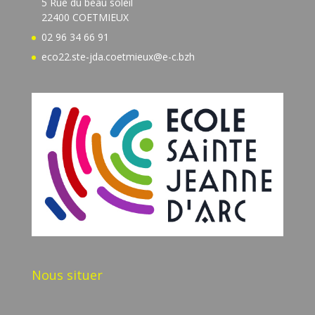
5 Rue du beau soleil
22400 COETMIEUX
02 96 34 66 91
eco22.ste-jda.coetmieux@e-c.bzh
Nous situer