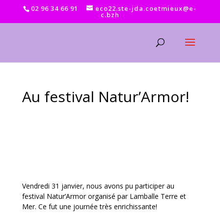
02 96 34 66 91
eco22.ste-jda.coetmieux@e-
c.bzh
Au festival Natur’Armor!
Vendredi 31 janvier, nous avons pu participer au
festival Natur’Armor organisé par Lamballe Terre et
Mer. Ce fut une journée très enrichissante!