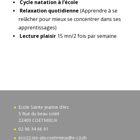
Cycle natation à l’école
Relaxation quotidienne
(Apprendre à se
relâcher pour mieux se concentrer dans ses
apprentissages)
Lecture plaisir
15 mn/2 fois par semaine
Ecole Sainte Jeanne d’Arc
5 Rue du beau soleil
22400 COETMIEUX
02 96 34 66 91
eco22.ste-jda.coetmieux@e-c.bzh