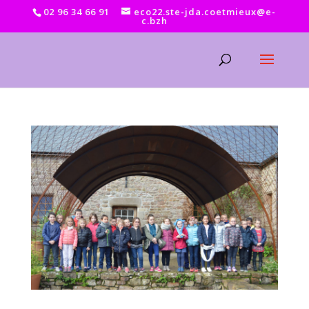
02 96 34 66 91
eco22.ste-jda.coetmieux@e-
c.bzh