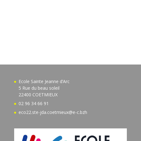
Ecole Sainte Jeanne d’Arc
5 Rue du beau soleil
22400 COETMIEUX
02 96 34 66 91
eco22.ste-jda.coetmieux@e-c.bzh