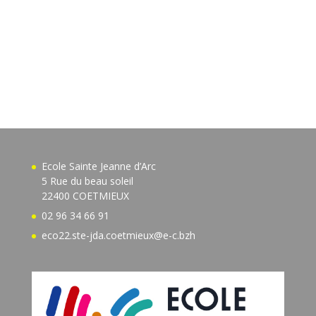
Ecole Sainte Jeanne d’Arc
5 Rue du beau soleil
22400 COETMIEUX
02 96 34 66 91
eco22.ste-jda.coetmieux@e-c.bzh