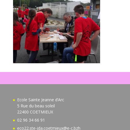
Ecole Sainte Jeanne d’Arc
5 Rue du beau soleil
22400 COETMIEUX
02 96 34 66 91
eco22.ste-jda.coetmieux@e-c.bzh