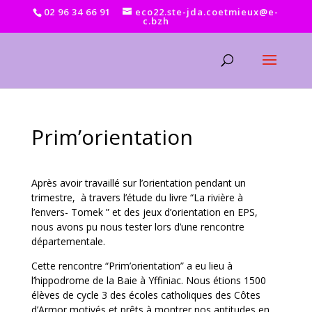
02 96 34 66 91
eco22.ste-jda.coetmieux@e-
c.bzh
Prim’orientation
Après avoir travaillé sur l’orientation pendant un
trimestre, à travers l’étude du livre “La rivière à
l’envers- Tomek ” et des jeux d’orientation en EPS,
nous avons pu nous tester lors d’une rencontre
départementale.
Cette rencontre “Prim’orientation” a eu lieu à
l’hippodrome de la Baie à Yffiniac. Nous étions 1500
élèves de cycle 3 des écoles catholiques des Côtes
d’Armor motivés et prêts à montrer nos aptitudes en