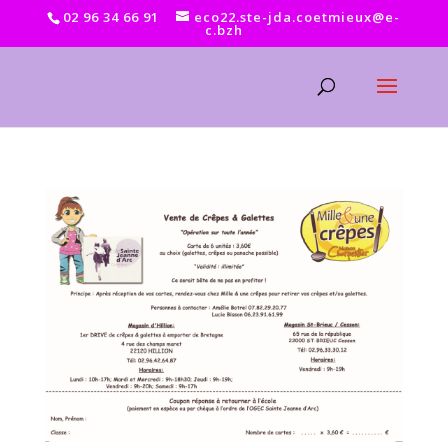
02 96 34 66 91
eco22.ste-jda.coetmieux@e-
c.bzh